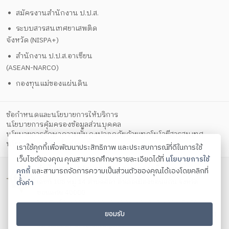
สมัครงานสำนักงาน ป.ป.ส.
ระบบสารสนเทศยาเสพติด
จังหวัด (NISPA+)
สำนักงาน ป.ป.ส.อาเซียน
(ASEAN-NARCO)
กองทุนแม่ของแผ่นดิน
ข้อกำหนดและนโยบายการให้บริการ
นโยบายการคุ้มครองข้อมูลส่วนบุคคล
นโยบายการรักษาความมั่นคงปลอดภัยด้วยเทคโนโลยีสารสนเทศ
ตั้งค่าคุกกี้
นโยบายคุกกี้
เราใช้คุกกี้เพื่อพัฒนาประสิทธิภาพ และประสบการณ์ที่ดีในการใช้
เว็บไซต์ของคุณ คุณสามารถศึกษารายละเอียดได้ที่
นโยบายการใช้
สำนักงาน ปปส. ภาค 4 กระทรวงยุติธรรม
คุกกี้
และสามารถจัดการความเป็นส่วนตัวของคุณได้เองโดยคลิกที่
เลขที่ 108 หมู่ 14 ตำบลศิลา อำเภอเมืองขอนแก่น จังหวัด
ตั้งค่า
ขอนแก่น 40000
โทรศัพท์ 0-4324-1029 , 0-4324-4019 , 0-4324-5459 , 0-
ยอมรับ
4324-6324 , 0-4324-6960 โทรสาร 0-4324-6790 Contact
us:
saraban_or4@oncb.go.th