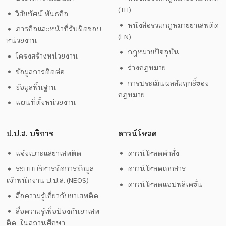
(TH)
วิสัยทัศน์ พันธกิจ
หนังสือรวมกฎหมายยาเสพติด
ภารกิจและหน้าที่รับผิดชอบ
(EN)
หน่วยงาน
กฎหมายปัจจุบัน
โครงสร้างหน่วยงาน
ร่างกฎหมาย
ข้อมูลการติดต่อ
การประเมินผลสัมฤทธิ์ของ
ข้อมูลพื้นฐาน
กฎหมาย
แผนที่ตั้งหน่วยงาน
ป.ป.ส. บริการ
ดาวน์โหลด
แจ้งเบาะแสยาเสพติด
ดาวน์โหลดคำสั่ง
ระบบบริหารจัดการข้อมูล
ดาวน์โหลดเอกสาร
เจ้าพนักงาน ป.ป.ส. (NEOS)
ดาวน์โหลดแอปพลิเคชั่น
สื่อความรู้เกี่ยวกับยาเสพติด
สื่อความรู้เพื่อป้องกันยาเสพ
ติด ในสถานศึกษา