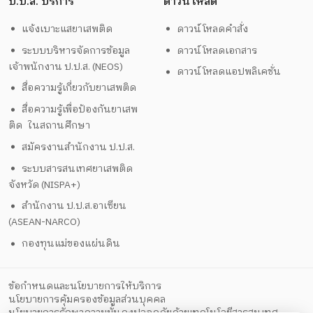
ป.ป.ส. บริการ
ดาวน์โหลด
แจ้งเบาะแสยาเสพติด
ดาวน์โหลดคำสั่ง
ระบบบริหารจัดการข้อมูล
ดาวน์โหลดเอกสาร
เจ้าพนักงาน ป.ป.ส. (NEOS)
ดาวน์โหลดแอปพลิเคชั่น
สื่อความรู้เกี่ยวกับยาเสพติด
สื่อความรู้เพื่อป้องกันยาเสพ
ติด ในสถานศึกษา
สมัครงานสำนักงาน ป.ป.ส.
ระบบสารสนเทศยาเสพติด
จังหวัด (NISPA+)
สำนักงาน ป.ป.ส.อาเซียน
(ASEAN-NARCO)
กองทุนแม่ของแผ่นดิน
ข้อกำหนดและนโยบายการให้บริการ
นโยบายการคุ้มครองข้อมูลส่วนบุคคล
นโยบายการรักษาความมั่นคงปลอดภัยด้วยเทคโนโลยีสารสนเทศ