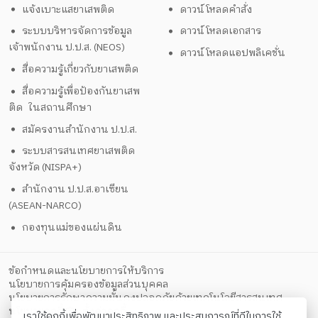
แจ้งเบาะแสยาเสพติด
ดาวน์โหลดคำสั่ง
ระบบบริหารจัดการข้อมูล
ดาวน์โหลดเอกสาร
เจ้าพนักงาน ป.ป.ส. (NEOS)
ดาวน์โหลดแอปพลิเคชั่น
สื่อความรู้เกี่ยวกับยาเสพติด
สื่อความรู้เพื่อป้องกันยาเสพ
ติด ในสถานศึกษา
สมัครงานสำนักงาน ป.ป.ส.
ระบบสารสนเทศยาเสพติด
จังหวัด (NISPA+)
สำนักงาน ป.ป.ส.อาเซียน
(ASEAN-NARCO)
กองทุนแม่ของแผ่นดิน
ข้อกำหนดและนโยบายการให้บริการ
นโยบายการคุ้มครองข้อมูลส่วนบุคคล
นโยบายการรักษาความมั่นคงปลอดภัยด้วยเทคโนโลยีสารสนเทศ
ตั้งค่าคุกกี้
นโยบายคุกกี้
เราใช้คุกกี้เพื่อพัฒนาประสิทธิภาพ และประสบการณ์ที่ดีในการใช้