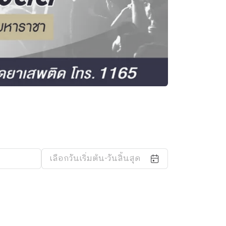
เลือกวันเริ่มต้น-วันสิ้นสุด