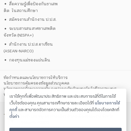
สื่อความรู้เพื่อป้องกันยาเสพ
ติด ในสถานศึกษา
สมัครงานสำนักงาน ป.ป.ส.
ระบบสารสนเทศยาเสพติด
จังหวัด (NISPA+)
สำนักงาน ป.ป.ส.อาเซียน
(ASEAN-NARCO)
กองทุนแม่ของแผ่นดิน
ข้อกำหนดและนโยบายการให้บริการ
นโยบายการคุ้มครองข้อมูลส่วนบุคคล
นโยบายการรักษาความมั่นคงปลอดภัยด้วยเทคโนโลยีสารสนเทศ
ตั้งค่าคุกกี้
นโยบายคุกกี้
เราใช้คุกกี้เพื่อพัฒนาประสิทธิภาพ และประสบการณ์ที่ดีในการใช้
เว็บไซต์ของคุณ คุณสามารถศึกษารายละเอียดได้ที่
นโยบายการใช้
สำนักงาน ปปส. ภาค 4 กระทรวงยุติธรรม
คุกกี้
และสามารถจัดการความเป็นส่วนตัวของคุณได้เองโดยคลิกที่
ตั้งค่า
เลขที่ 108 หมู่ 14 ตำบลศิลา อำเภอเมืองขอนแก่น จังหวัด
ขอนแก่น 40000
โทรศัพท์ 0-4324-1029 , 0-4324-4019 , 0-4324-5459 , 0-