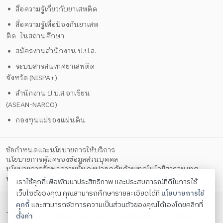
สื่อความรู้เกี่ยวกับยาเสพติด
สื่อความรู้เพื่อป้องกันยาเสพ
ติด ในสถานศึกษา
สมัครงานสำนักงาน ป.ป.ส.
ระบบสารสนเทศยาเสพติด
จังหวัด (NISPA+)
สำนักงาน ป.ป.ส.อาเซียน
(ASEAN-NARCO)
กองทุนแม่ของแผ่นดิน
ข้อกำหนดและนโยบายการให้บริการ
นโยบายการคุ้มครองข้อมูลส่วนบุคคล
นโยบายการรักษาความมั่นคงปลอดภัยด้วยเทคโนโลยีสารสนเทศ
ตั้งค่าคุกกี้
นโยบายคุกกี้
เราใช้คุกกี้เพื่อพัฒนาประสิทธิภาพ และประสบการณ์ที่ดีในการใช้
เว็บไซต์ของคุณ คุณสามารถศึกษารายละเอียดได้ที่
นโยบายการใช้
สำนักงาน ปปส. ภาค 4 กระทรวงยุติธรรม
คุกกี้
และสามารถจัดการความเป็นส่วนตัวของคุณได้เองโดยคลิกที่
ตั้งค่า
เลขที่ 108 หมู่ 14 ตำบลศิลา อำเภอเมืองขอนแก่น จังหวัด