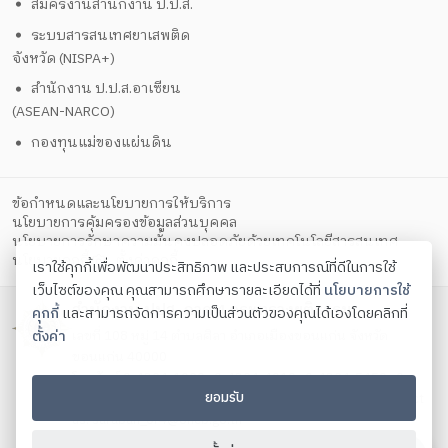
สมัครงานสำนักงาน ป.ป.ส.
ระบบสารสนเทศยาเสพติด
จังหวัด (NISPA+)
สำนักงาน ป.ป.ส.อาเซียน
(ASEAN-NARCO)
กองทุนแม่ของแผ่นดิน
ข้อกำหนดและนโยบายการให้บริการ
นโยบายการคุ้มครองข้อมูลส่วนบุคคล
นโยบายการรักษาความมั่นคงปลอดภัยด้วยเทคโนโลยีสารสนเทศ
ตั้งค่าคุกกี้
นโยบายคุกกี้
เราใช้คุกกี้เพื่อพัฒนาประสิทธิภาพ และประสบการณ์ที่ดีในการใช้
เว็บไซต์ของคุณ คุณสามารถศึกษารายละเอียดได้ที่
นโยบายการใช้
สำนักงาน ปปส. ภาค 4 กระทรวงยุติธรรม
คุกกี้
และสามารถจัดการความเป็นส่วนตัวของคุณได้เองโดยคลิกที่
เลขที่ 108 หมู่ 14 ตำบลศิลา อำเภอเมืองขอนแก่น จังหวัด
ตั้งค่า
ขอนแก่น 40000
โทรศัพท์ 0-4324-1029 , 0-4324-4019 , 0-4324-5459 , 0-
ยอมรับ
4324-6324 , 0-4324-6960 โทรสาร 0-4324-6790 Contact
us:
saraban_or4@oncb.go.th
Copyright ©
2026