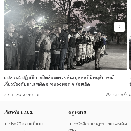
ปปส.ภ.4 ปฏิบัติการปิดล้อมตรวจค้น/บุคคลที่มีพฤติการณ์
ป
เกี่ยวข้องกับยาเสพติด อ.หนองพอก จ.ร้อยเอ็ด
จ
7 เม.ย. 2569 11:33 น.
143 ครั้ง
6
เกี่ยวกับ ป.ป.ส.
กฎหมาย
ประวัติความเป็นมา
หนังสือรวมกฎหมายยาเสพติด
(TH)