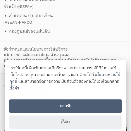
จังหวัด (NISPA+)
สำนักงาน ป.ป.ส.อาเซียน
(ASEAN-NARCO)
กองทุนแม่ของแผ่นดิน
ข้อกำหนดและนโยบายการให้บริการ
นโยบายการคุ้มครองข้อมูลส่วนบุคคล
นโยบายการรักษาความมั่นคงปลอดภัยด้วยเทคโนโลยีสารสนเทศ
ตั้งค่าคุกกี้
นโยบายคุกกี้
เราใช้คุกกี้เพื่อพัฒนาประสิทธิภาพ และประสบการณ์ที่ดีในการใช้
เว็บไซต์ของคุณ คุณสามารถศึกษารายละเอียดได้ที่
นโยบายการใช้
สำนักงาน ปปส. ภาค 4 กระทรวงยุติธรรม
คุกกี้
และสามารถจัดการความเป็นส่วนตัวของคุณได้เองโดยคลิกที่
เลขที่ 108 หมู่ 14 ตำบลศิลา อำเภอเมืองขอนแก่น จังหวัด
ตั้งค่า
ขอนแก่น 40000
โทรศัพท์ 0-4324-1029 , 0-4324-4019 , 0-4324-5459 , 0-
ยอมรับ
4324-6324 , 0-4324-6960 โทรสาร 0-4324-6790 Contact
us:
saraban_or4@oncb.go.th
Copyright ©
2026
ตั้งค่า
Sitemap
ผู้เข้าชม :
14,476
คน