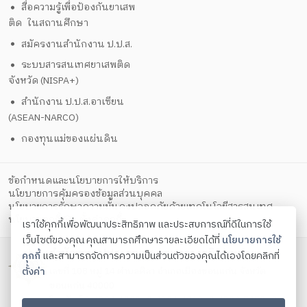
สื่อความรู้เพื่อป้องกันยาเสพ
ติด ในสถานศึกษา
สมัครงานสำนักงาน ป.ป.ส.
ระบบสารสนเทศยาเสพติด
จังหวัด (NISPA+)
สำนักงาน ป.ป.ส.อาเซียน
(ASEAN-NARCO)
กองทุนแม่ของแผ่นดิน
ข้อกำหนดและนโยบายการให้บริการ
นโยบายการคุ้มครองข้อมูลส่วนบุคคล
นโยบายการรักษาความมั่นคงปลอดภัยด้วยเทคโนโลยีสารสนเทศ
ตั้งค่าคุกกี้
นโยบายคุกกี้
เราใช้คุกกี้เพื่อพัฒนาประสิทธิภาพ และประสบการณ์ที่ดีในการใช้
เว็บไซต์ของคุณ คุณสามารถศึกษารายละเอียดได้ที่
นโยบายการใช้
สำนักงาน ปปส. ภาค 4 กระทรวงยุติธรรม
คุกกี้
และสามารถจัดการความเป็นส่วนตัวของคุณได้เองโดยคลิกที่
เลขที่ 108 หมู่ 14 ตำบลศิลา อำเภอเมืองขอนแก่น จังหวัด
ตั้งค่า
ขอนแก่น 40000
โทรศัพท์ 0-4324-1029 , 0-4324-4019 , 0-4324-5459 , 0-