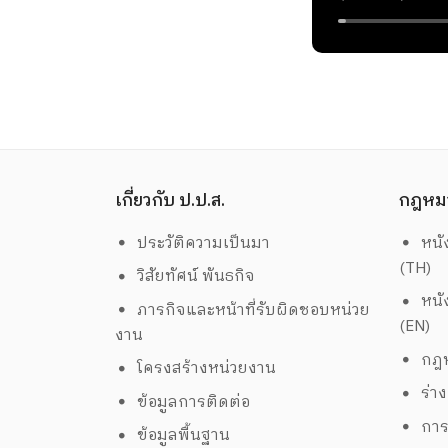
เกี่ยวกับ ป.ป.ส.
กฎหม
ประวัติความเป็นมา
หนั
(TH)
วิสัยทัศน์ พันธกิจ
หนั
ภารกิจและหน้าที่รับผิดชอบหน่วย
(EN)
งาน
กฎห
โครงสร้างหน่วยงาน
ร่า
ข้อมูลการติดต่อ
การ
ข้อมูลพื้นฐาน