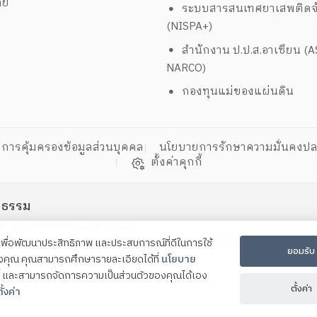
าย
ระบบสารสนเทศยาเสพติดจั
(NISPA+)
สำนักงาน ป.ป.ส.อาเซียน (
NARCO)
กองทุนแม่ของแผ่นดิน
การคุ้มครองข้อมูลส่วนบุคคล
นโยบายการรักษาความมั่นคงปล
ตั้งค่าคุกกี้
ิธรรม
ขอนแก่น จังหวัดขอนแก่น 40000
, 0-4324-5459 , 0-4324-6324 , 0-4324-6960 โทรสาร 0-4324-6790
ี้เพื่อพัฒนาประสิทธิภาพ และประสบการณ์ที่ดีในการใช้
ยอมรับ
องคุณ คุณสามารถศึกษารายละเอียดได้ที่
นโยบาย
และสามารถจัดการความเป็นส่วนตัวของคุณได้เอง
ตั้งค่า
ั้งค่า