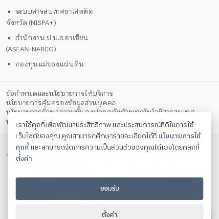
ระบบสารสนเทศยาเสพติด
จังหวัด (NISPA+)
สำนักงาน ป.ป.ส.อาเซียน
(ASEAN-NARCO)
กองทุนแม่ของแผ่นดิน
ข้อกำหนดและนโยบายการให้บริการ
นโยบายการคุ้มครองข้อมูลส่วนบุคคล
นโยบายการรักษาความมั่นคงปลอดภัยด้วยเทคโนโลยีสารสนเทศ
ตั้งค่าคุกกี้
นโยบายคุกกี้
เราใช้คุกกี้เพื่อพัฒนาประสิทธิภาพ และประสบการณ์ที่ดีในการใช้
เว็บไซต์ของคุณ คุณสามารถศึกษารายละเอียดได้ที่
นโยบายการใช้
สำนักงาน ปปส. ภาค 4 กระทรวงยุติธรรม
คุกกี้
และสามารถจัดการความเป็นส่วนตัวของคุณได้เองโดยคลิกที่
ตั้งค่า
เลขที่ 108 หมู่ 14 ตำบลศิลา อำเภอเมืองขอนแก่น จังหวัด
ขอนแก่น 40000
โทรศัพท์ 0-4324-1029 , 0-4324-4019 , 0-4324-5459 , 0-
ยอมรับ
4324-6324 , 0-4324-6960 โทรสาร 0-4324-6790 Contact
us:
saraban_or4@oncb.go.th
Copyright ©
2026
ตั้งค่า