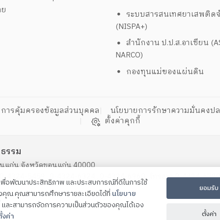
าย
ระบบสารสนเทศยาเสพติดจั
(NISPA+)
สำนักงาน ป.ป.ส.อาเซียน (
NARCO)
กองทุนแม่ของแผ่นดิน
การคุ้มครองข้อมูลส่วนบุคคล
นโยบายการรักษาความมั่นคงปล
ตั้งค่าคุกกี้
ิธรรม
ขอนแก่น จังหวัดขอนแก่น 40000
, 0-4324-5459 , 0-4324-6324 , 0-4324-6960 โทรสาร 0-4324-6790
ี้เพื่อพัฒนาประสิทธิภาพ และประสบการณ์ที่ดีในการใช้
ยอมรับ
องคุณ คุณสามารถศึกษารายละเอียดได้ที่
นโยบาย
และสามารถจัดการความเป็นส่วนตัวของคุณได้เอง
ตั้งค่า
ั้งค่า