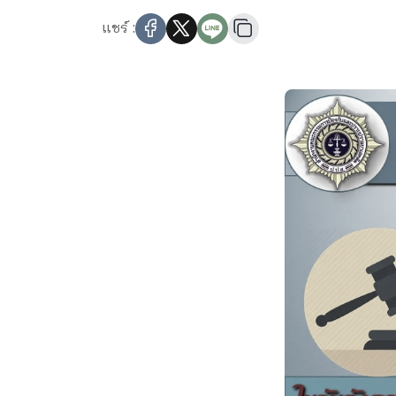
แชร์ :