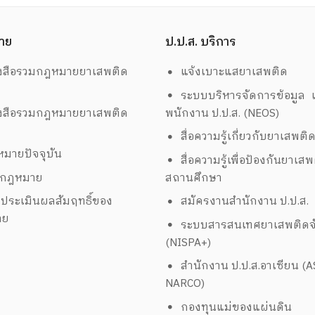
าย
ป.ป.ส. บริการ
งสือรวมกฎหมายยาเสพติด
แจ้งเบาะแสยาเสพติด
ระบบบริหารจัดการข้อมูล เ
งสือรวมกฎหมายยาเสพติด
พนักงาน ป.ป.ส. (NEOS)
สื่อความรู้เกี่ยวกับยาเสพติ
มายปัจจุบัน
สื่อความรู้เพื่อป้องกันยาเส
งกฎหมาย
สถานศึกษา
ประเมินผลสัมฤทธิ์ของ
สมัครงานสำนักงาน ป.ป.ส.
าย
ระบบสารสนเทศยาเสพติดจั
(NISPA+)
สำนักงาน ป.ป.ส.อาเซียน (
NARCO)
กองทุนแม่ของแผ่นดิน